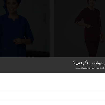
ز نیواطب نگرفتی؟
 هدیه‌مون برات پیامک بشه
مدل آناهید آبی کاربنی
2,950,000
تومان
دل آناهید رنگ زرشکی
2,950,000
تومان