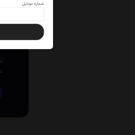
شماره موبایل
نمایش
6
از 6 محصول
بر
کا