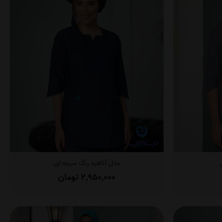
مدل آناهید رنگ سرمه ای
2,950,000
تومان