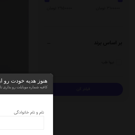
3100000 تومان
2950000 تومان
بر اساس برند
نیوا طب
هنوز هدیه خودت رو ا
کافیه شماره موبایلت رو بذاری تا
نام و نام خانوادگی
م