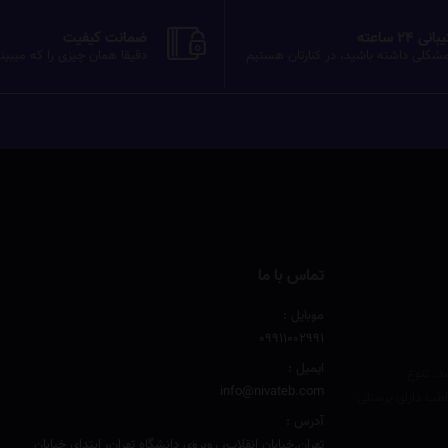
ی 24 ساعته
ضمانت کیفیت
شکلی داشته باشید، در کنارتان هستیم
دقیقا همان چیزی را که میبین
تماس با ما
موبایل :
۰۹۹۱۱۰۰۲۹۹۱
ایمیل :
د. تنوع
info@nivateb.com
طب دارای پرسنلی
آدرس :
تهران.خیابان انقلاب، روبروی دانشگاه تهران، ابتدای خیابان