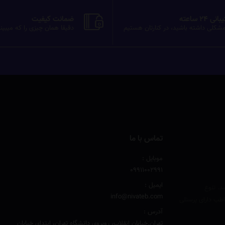
ی 24 ساعته
ضمانت کیفیت
شکلی داشته باشید، در کنارتان هستیم
دقیقا همان چیزی را که میبین
تماس با ما
موبایل :
۰۹۹۱۱۰۰۲۹۹۱
ایمیل :
د. تنوع
info@nivateb.com
طب دارای پرسنلی
آدرس :
تهران.خیابان انقلاب، روبروی دانشگاه تهران، ابتدای خیابان