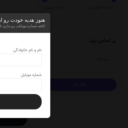
4250000 تومان
4100000 تومان
هنوز هدیه خودت رو ا
کافیه شماره موبایلت رو بذاری تا
نمایش
0
از 2 محصول
بر اساس برند
نام و نام خانوادگی
نیوا طب
بر
شماره موبایل
کا