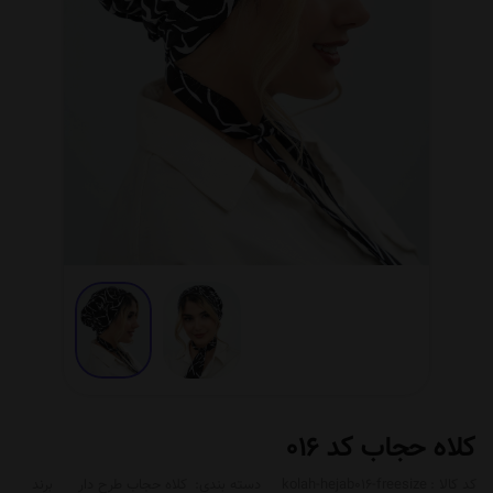
کلاه حجاب کد 016
کد کالا :
kolah-hejab016-freesize
دسته بندی:
کلاه حجاب طرح دار
برند