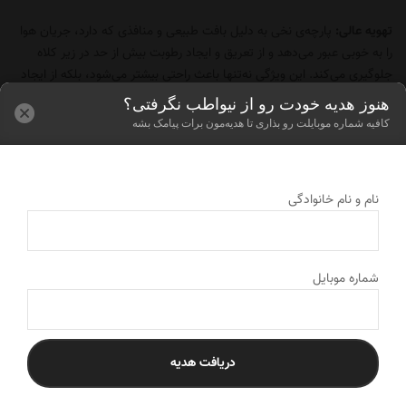
تهویه عالی:
پارچه‌ی نخی به دلیل بافت طبیعی و منافذی که دارد، جریان هوا
را به خوبی عبور می‌دهد و از تعریق و ایجاد رطوبت بیش از حد در زیر کلاه
جلوگیری می‌کند. این ویژگی نه‌تنها باعث راحتی بیشتر می‌شود، بلکه از ایجاد
مشکلاتی مانند
شوره سر و خارش
نیز جلوگیری خواهد کرد.
هنوز هدیه خودت رو از نیواطب نگرفتی؟
کافیه شماره موبایلت رو بذاری تا هدیه‌مون برات پیامک بشه
سبک و راحت:
یکی از مهم‌ترین نکات هنگام انتخاب کلاه‌های حجاب، وزن آن
است.
کلاه حجاب کد 016
به دلیل استفاده از پارچه‌ی نخی بسیار سبک است و
در طول روز هیچ‌گونه احساس سنگینی یا فشار بر روی سر ایجاد نمی‌کند.
نام و نام خانوادگی
جلوگیری از حساسیت‌های پوستی:
برخلاف برخی کلاه‌های ساخته‌شده از الیاف
مصنوعی، پارچه‌ی ۱۰۰٪ نخ به‌طور طبیعی ضد حساسیت است و برای انواع
پوست، به‌ویژه افرادی که پوست حساسی دارند، بسیار مناسب است.
شماره موبایل
دوام بالا و قابلیت شست‌وشوی آسان:
این کلاه قابلیت شست‌وشوی مداوم را
دارد بدون اینکه کیفیت، نرمی یا شکل ظاهری آن تغییر کند. بنابراین، یک
انتخاب اقتصادی و مقرون‌به‌صرفه محسوب می‌شود که در بلندمدت کیفیت
دریافت هدیه
خود را حفظ می‌کند.