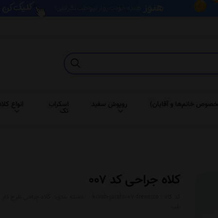
خصوص خانم‌ها و آقایان)
روپوش سفید
اسکراب
انواع کلاه
تک
کلاه جراحی کد 007
کد کالا :
kolah-jarahi007-freesize
دسته بندی:
کلاه جراحی طرح دار
طب