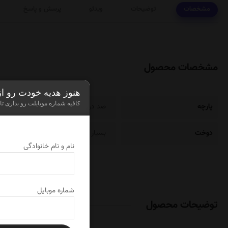
مشخصات
توضیحات
ویدئو
پرسش و پاسخ
مشخصات محصول
هنوز هدیه خودت رو ا
کافیه شماره موبایلت رو بذاری تا
پارچه
صد در صد نخ
دوخت
بسیار خنک و راحت
نام و نام خانوادگی
شماره موبایل
توضیحات محصول