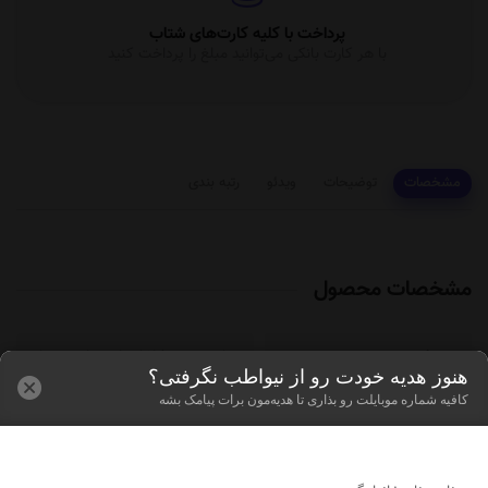
ارسال به سراسر کشور
 کنید
به تمام نقاط ایران ارسال می‌کنیم
مشخصات
توضیحات
ویدئو
رتبه بندی
مشخصات محصول
نوع پارچه
پارچه جین کاغذی اختصاصی نیوا
هنوز هدیه خودت رو از نیواطب نگرفتی؟
کافیه شماره موبایلت رو بذاری تا هدیه‌مون برات پیامک بشه
جنس پارچه
صددرصد پنبه
مناسب
تمام فصل ها