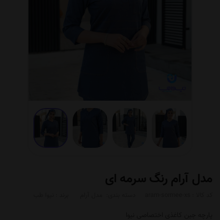
مدل آرام رنگ سرمه ای
کد کالا :
aram-sormee-xs
دسته بندی:
مدل آرام
برند :
نیوا طب
پارچه جین کاغذی اختصاصی نیوا