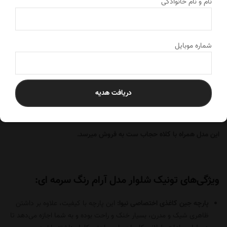
نام و نام خانوادگی
آستین
سه ربع و کامل
عرق گیر پشت یقه
دارد
شماره موبایل
دریافت هدیه
توضیحات محصول
این مدل همراه با کلاه حجاب ست به فروش میرسد.
ویژگی‌های تونیک شلوار مدل آرام رنگ سرمه ای:
پارچه جین کاغذی اختصاصی نیوا:
این پارچه با کیفیت، علاوه بر داشتن
ظاهری شیک و مدرن، بسیار خنک و راحت بوده و به شما اجازه می‌دهد تا