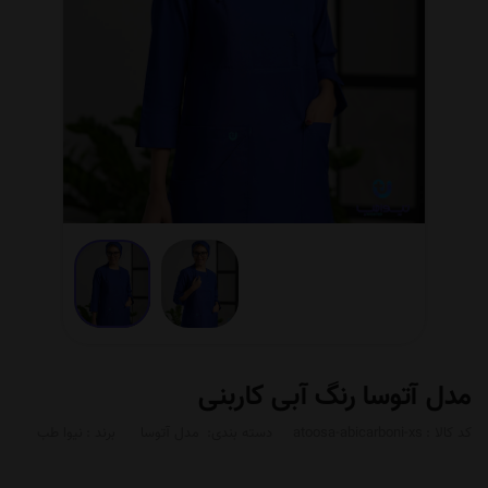
مدل آتوسا رنگ آبی کاربنی
کد کالا :
atoosa-abicarboni-xs
دسته بندی:
مدل آتوسا
برند :
نیوا طب