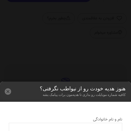
افزودن به علاقمندی
چطور بخرم؟
مشاوره میخوام
هنوز هدیه خودت رو از نیواطب نگرفتی؟
یه کارت‌های شتاب
ارسال به سراسر کش
کافیه شماره موبایلت رو بذاری تا هدیه‌مون برات پیامک بشه
وانید مبلغ را پرداخت کنید
به تمام نقاط ایران ارسال 
نام و نام خانوادگی