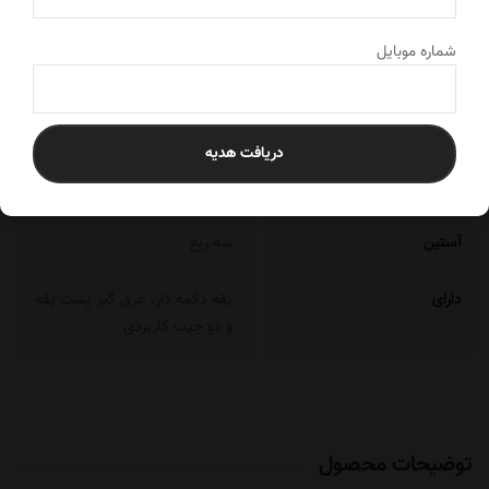
مشخصات
توضیحات
ویدئو
رتبه بندی
شماره موبایل
مشخصات محصول
دریافت هدیه
پارچه
ترگال درجه یک
آستین
سه ربع
دارای
یقه دکمه دار، عرق گیر پشت یقه
و دو جیب کاربردی
توضیحات محصول