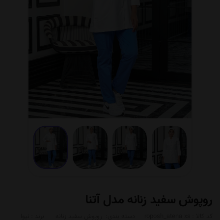
روپوش سفید زنانه مدل آتنا
کد کالا :
roposh_atena xs
دسته بندی:
روپوش سفید زنانه
برند :
نیوا