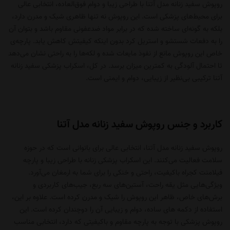
روپوش سفید زنانه مدل آتنا با طراحی زیبا و دوام فوق‌العاده، انتخابی عالی
برای محیط‌های پزشکی است. این روپوش نه تنها ظاهری شیک و مدرن دارد،
بلکه به گونه‌ای ساخته شده که در برابر مواد ضدعفونی مقاوم باشد و بتوان آن
را به دفعات شستشو و استریل کرد بدون اینکه کیفیتش کاهش یابد. پارچه‌ی
خاص این روپوش مانع از نفوذ مایعات شده و لکه‌ها را به راحتی نشان می‌دهد
تا احتمال آلودگی به کمترین میزان برسد. در کل،
اسکراب پزشکی
سفید زنانه
آتنا ترکیبی بی‌نظیر از زیبایی، دوام و ایمنی است.
کاربرد و جنس روپوش سفید زنانه مدل آتنا
روپوش سفید زنانه مدل آتنا، انتخابی عالی برای بانوانی است که در حوزه
سلامت فعالیت می‌کنند. این
اسکراب پزشکی زنانه
با طراحی زیبا و پارچه
فیلامنت کجراه باکیفیت، راحتی و خنکی را برای شما به ارمغان می‌آورد.
ویژگی‌هایی مثل یقه راحت، آستین‌های سه ربع، جیب‌های کاربردی و
برش‌های خاص، ظاهر این روپوش را شیک و مدرن کرده است. علاوه بر این،
استفاده از دکمه های ساده، دوام و زیبایی آن را دوچندان کرده است. این
روپوش پزشکی با توجه به پارچه مقاوم و باکیفیتی که دارد، انتخابی مناسب