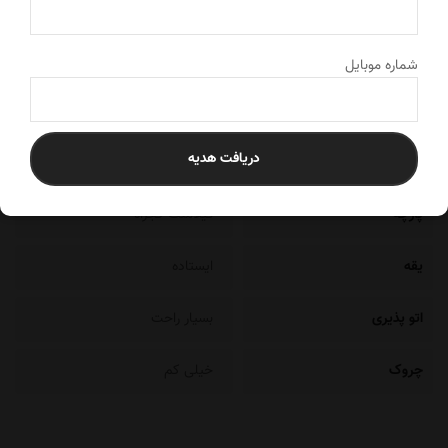
مشخصات
توضیحات
ویدئو
رتبه بندی
شماره موبایل
مشخصات محصول
دریافت هدیه
پارچه
فیلامنت کجراه
یقه
ایستاده
اتو پذیری
بسیار راحت
چروک
خیلی کم