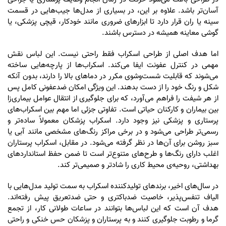
آسان‌تر باشد. علاوه بر این، در بسیاری از مدل‌ها جیب‌هایی در قسمت
سینه یا ران قرار دارد تا ابزارهای ضروری مانند خودکار، قیچی پزشکی، یا
گوشی معاینه همیشه در دسترس باشند.
اما هدف اصلی از طراحی اسکراب فقط راحتی نیست. این لباس نقش
مهمی در کنترل عفونت ایفا می‌کند. اسکراب‌ها از پارچه‌هایی ساخته
می‌شوند که قابلیت شست‌وشوی مکرر در دماهای بالا را دارند، بدون آنکه
شکل و رنگ خود را از دست بدهند. این ویژگی امکان ضدعفونی کامل پس
از هر شیفت را فراهم می‌آورد، که برای جلوگیری از انتقال عوامل بیماری‌زا
بین بیماران و کارکنان حیاتی است. تفاوتی جزئی اما مهم بین اسکراب‌های
پرستاری و پزشکی نیز وجود دارد. اسکراب پزشکان معمولاً ساده‌تر و
رسمی‌تر طراحی می‌شود و در برخی مراکز رنگ‌های مشخصی مانند آبی یا
سبز روشن برای آن‌ها در نظر گرفته می‌شود. در مقابل، اسکراب پرستاران
اغلب دارای رنگ‌ها و طرح‌های متنوع‌تر است تا ضمن حفظ استانداردهای
بهداشتی، روحیه‌ی محیط کاری را شادتر و صمیمی‌تر کند.
در سال‌های اخیر، برندهای تولیدکننده اسکراب به سمت تولید مدل‌هایی با
الیاف تنفس‌پذیر، خاصیت ضدباکتری و حتی ضدتعریق پیش رفته‌اند.
هدف آن است که این لباس‌ها بتوانند در ساعات طولانی کار، از تجمع
گرما و رطوبت جلوگیری کنند و به پرستاران و پزشکان حس خنکی و راحتی