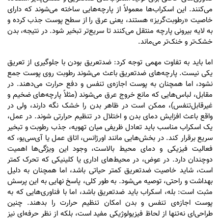
می‌کنند. این اسکراب‌ها معمولاً از پارچه‌هایی ساخته می‌شوند که دارای
خاصیت «رطوبت‌گریز» هستند، یعنی عرق را از سطح پوست جذب کرده و
به لایه بیرونی پارچه منتقل می‌کنند تا سریع‌تر تبخیر شود. در نتیجه، بدن
خشک‌تر و خنک‌تر می‌ماند.
اما باید به تفاوت مهمی توجه کرد: ضدتعریق بودن با جلوگیری از تعریق
یکی نیست. پارچه‌های ضدتعریق باعث می‌شوند رطوبت روی پوست جمع
نشود، اما همچنان به پوست اجازه‌ی تنفس و دفع حرارت می‌دهند. در
مقابل، لباس‌هایی که مانع خروج عرق می‌شوند (مثلاً پارچه‌های ضخیم و
غیرقابل‌تنفس)، ممکن است در ظاهر بدن را خشک نگه دارند، ولی در
واقع باعث افزایش دمای بدن و اختلال در تنظیم حرارتی شوند. در عمل،
یک اسکراب مناسب باید تعادل ظریفی میان تهویه، جذب رطوبت و تبخیر
سریع برقرار کند. در بخش‌هایی مانند اورژانس، اتاق عمل یا آی‌سی‌یو، که
فعالیت فیزیکی و دمای محیط بالاست، وجود این ویژگی‌ها اهمیت
دوچندان دارد. در عوض، در محیط‌های اداری یا کلینیکی که تحرک کمتر
است، شاید خاصیت ضدتعریق کمتر حیاتی باشد، اما همچنان به دلیل
بهداشت و راحتی، توصیه می‌شود. به طور کلی، پاسخ نهایی به این پرسش
مثبت است: بله، اسکراب باید ضدتعریق باشد، اما با فناوری‌هایی که به
پوست اجازه‌ی تنفس و بدن امکان تنظیم حرارت را بدهند. چنین
طراحی‌ای نه‌تنها از لحاظ فیزیولوژیکی مفید است، بلکه از نظر حرفه‌ای نیز