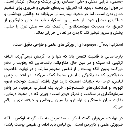
جسمی، کارایی ذهنی و حتی احساس روانی پزشک و پرستار اثرگذار است.
در طول این بحث دیدیم که تعریق، پدیده‌ای طبیعی و ضروری برای تنظیم
دمای بدن است، اما در محیط بیمارستانی می‌تواند به چالشی بهداشتی و
عملکردی تبدیل شود. از همین رو، اسکراب باید به جای جلوگیری از
تعریق، به مدیریت هوشمندانه‌ی آن کمک کند — یعنی عرق را جذب،
پخش و سریع تبخیر کند تا بدن در تعادل حرارتی بماند.
اسکراب ایده‌آل، مجموعه‌ای از ویژگی‌های علمی و طراحی دقیق است:
پارچه‌هایی با قابلیت تنفس بالا که هوا را به گردش درمی‌آورند، الیاف
ترکیبی که سبک و در عین حال مقاوم‌اند، بافت‌هایی که رطوبت را دفع
می‌کنند بدون آنکه پوست را از تنفس محروم سازند، و در نهایت خاصیت
ضدباکتری که به پاکیزگی و ایمنی محیط کمک می‌کند. در انتخاب چنین
لباسی، توجه به جزئیات اهمیت دارد: نوع بافت، کیفیت دوخت، نحوه
تهویه، و استانداردهای شست‌وشو. خرید یک اسکراب مرغوب، در واقع
سرمایه‌گذاری بر سلامت و تمرکز فردی است؛ چیزی که در محیط درمانی،
تفاوت میان خستگی و آرامش، یا میان بی‌نظمی و حرفه‌مندی را رقم
می‌زند.
در نهایت، می‌توان گفت اسکراب ضدتعریق نه یک گزینه لوکس، بلکه
ضرورتی علمی و کاربردی است. این لباس باید ادامه‌ی طبیعی پوست باشد؛